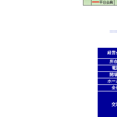
経営
所
電
開
ホー
全
交