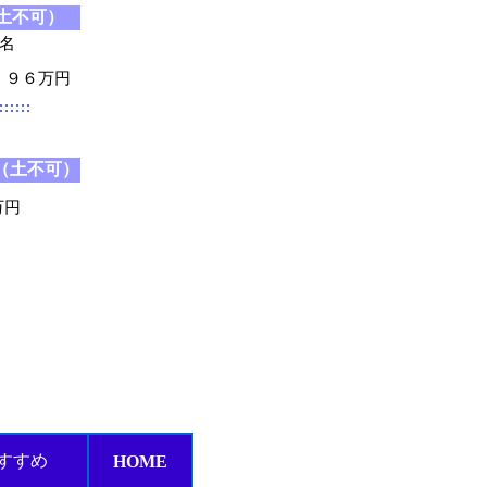
土不可）
9名
，９６万円
（土不可）
万円
すすめ
HOME