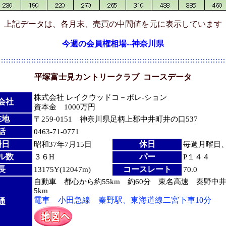
上記データは、各月末、売買の中間値を元に表示しています
今週の会員権相場--神奈川県
平塚富士見カントリークラブ
コースデータ
株式会社 レイクウッドコ－ポレ-ション
会社
資本金 1000万円
在地
〒259-0151 神奈川県足柄上郡中井町井の口537
話
0463-71-0771
場日
休日
昭和37年7月15日
毎週月曜日、12
ル数
パー
３６H
P１４４
長
コースレート
13175Y(12047m)
70.0
自動車 都心から約55km 約60分 東名高速 秦野中井
5km
電車 小田急線 秦野駅、東海道線二宮下車10分
通