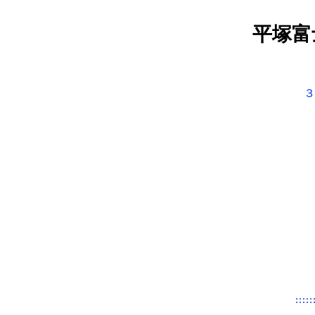
平塚富
３