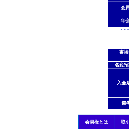
会
年
書換
名変預
入会
備
会員権とは
取