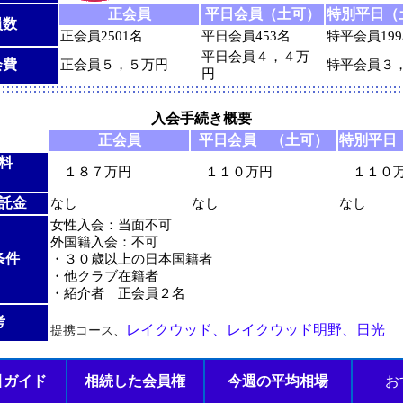
正会員
平日会員（土可）
特別平日（
員数
正会員2501名
平日会員453名
特平会員19
平日会員４，４万
会費
正会員５，５万円
特平会員３
円
入会手続き概要
正会員
平日会員 （土可）
特別平日
料
１８７万円
１１０万円
１１０
託金
なし
なし
なし
女性入会：当面不可
外国籍入会：不可
条件
・３０歳以上の日本国籍者
・他クラブ在籍者
・紹介者 正会員２名
考
レイクウッド、レイクウッド明野、日光
提携コース、
引ガイド
相続した会員権
今週の平均相場
お