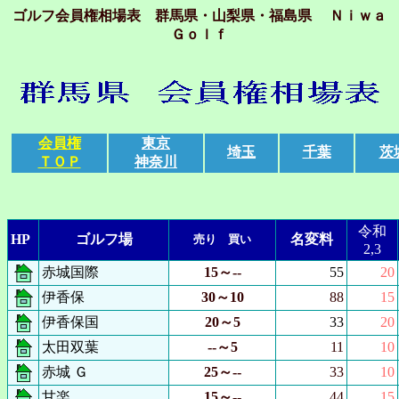
ゴルフ会員権相場表 群馬県・山梨県・福島県 Ｎｉｗａ
Ｇｏｌｆ
会員権
東京
埼玉
千葉
茨
ＴＯＰ
神奈川
令和
HP
ゴルフ場
名変料
売り 買い
2,3
赤城国際
15～--
55
20
伊香保
30～10
88
15
伊香保国
20～5
33
20
太田双葉
--～5
11
10
赤城 Ｇ
25～--
33
10
甘楽
15～--
44
15