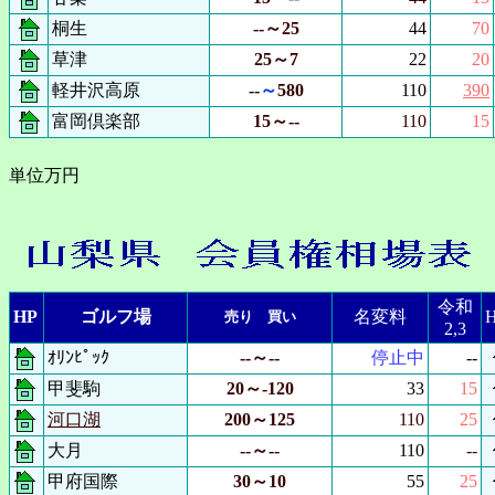
桐生
--～25
44
70
草津
25～7
22
20
軽井沢高原
--
～
5
80
110
390
富岡倶楽部
15～--
110
15
単位万円
令和
HP
ゴルフ場
名変料
売り 買い
2,3
ｵﾘﾝﾋﾟｯｸ
--～--
停止中
--
甲斐駒
20～-120
33
15
河口湖
200～125
110
25
大月
--～--
110
--
甲府国際
30～10
55
25