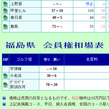
上野原
--～--
停止
--
甲斐ヒル
37～10
110
30
春日居
40～5
44
10
敷島
75～--
55
33
ゴルフ場
名変料
HP
売り 買い
宇津峰
--～10
小名浜
30～6
ｸﾞﾗﾝﾃﾞｲ
70～20
那須白河
価格は売買の目安となるものです。
相談
物件は10万円以
上記未掲載コ－ス、平日、婦人会員権、全国のコ－ス取